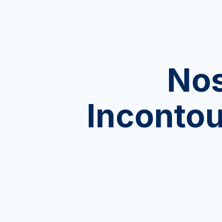
Nos
I
ncontou