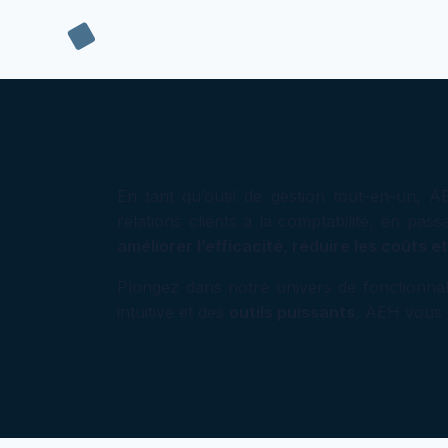
En tant qu’outil de gestion tout-en-un,
relations clients à la comptabilité, en pas
améliorer l’efficacité, réduire les coûts 
Plongez dans notre univers de fonctionn
intuitive et des
outils puissants
, AEH vous o