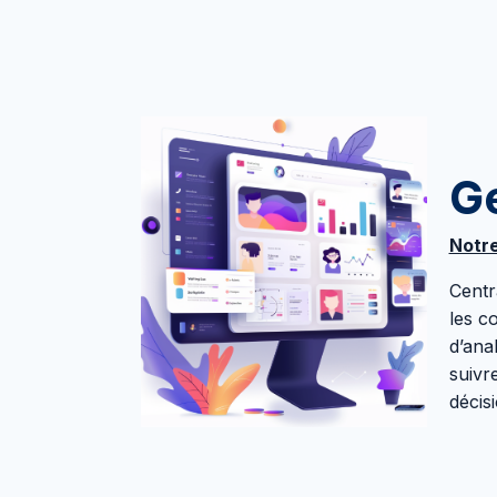
Ge
Notre
Centr
les c
d’ana
suivr
décisi