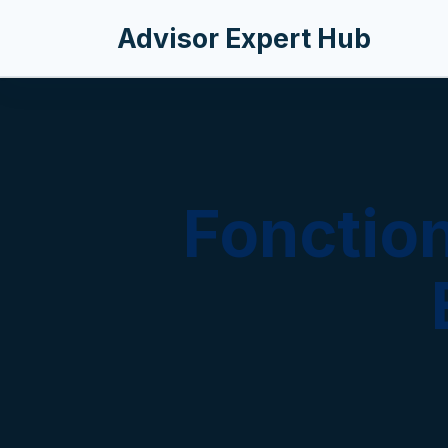
Se rendre au contenu
Advisor Expert Hub
Fonction