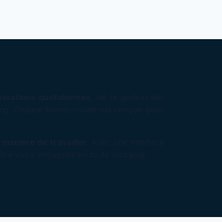
pérations quotidiennes
, de la gestion des
eting. Chaque fonctionnalité est conçue pour
 manière de travailler
. Avec une interface
re votre entreprise en toute simplicité.