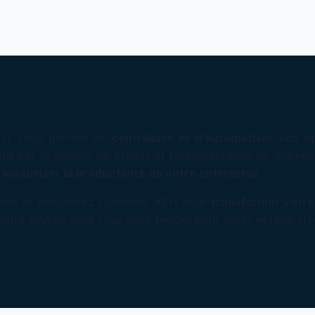
 AEH vous permet de
centraliser et d’automatiser vos o
sant par la gestion de projets et l’automatisation du mark
et maximiser la productivité de votre entreprise
.
alités et découvrez comment AEH peut
transformer votre
ffre tout ce dont vous avez besoin pour gérer et faire croît