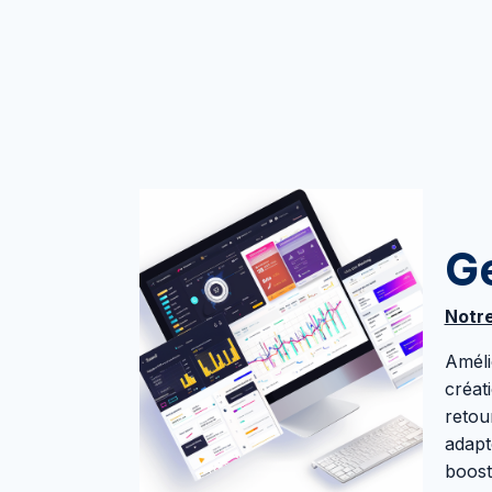
G
Notre
Améli
créat
retou
adapt
boost