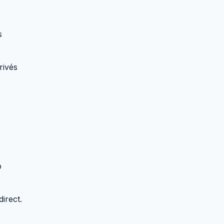
s
rivés
b
irect.