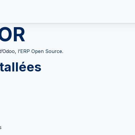
Informations
Fonctionnalités
Postes
SOR
 d’Odoo,
l’ERP Open Source
.
tallées
s