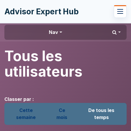
Se rendre au contenu
Advisor Expert Hub
Nav
Tous les
utilisateurs
Classer par :
Cette
Ce
De tous les
semaine
mois
temps