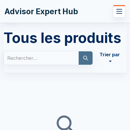
Se rendre au contenu
Advisor Expert Hub
Filtres
Tous les produits
Trier par